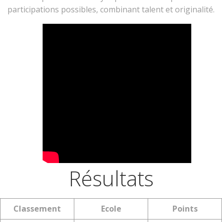
participations possibles, combinant talent et originalité.
Résultats
Classement
Ecole
Points