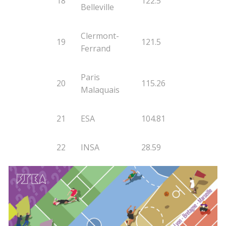
18
122.5
Belleville
Clermont-
19
121.5
Ferrand
Paris
20
115.26
Malaquais
21
ESA
104.81
22
INSA
28.59