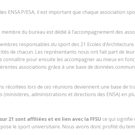
 des ENSA.P/ESA, il est important que chaque association sp
n membre du bureau est dédié à l’accompagnement des asso
embres responsables du sport des 21 Ecoles d’Architecture. 
icités de chacun. Les représentants nous ont fait part de leur
es connaître pour ensuite les accompagner au mieux en foncti
ifférentes associations grâce à une base de données commune
ns récoltées lors de ces réunions deviennent une base de tr
s (ministères, administrations et directions des ENSA) en pl
sur 21 sont affiliées et en lien avec la FFSU
ce qui signifie
ose le sport universitaire. Nous avons donc profité du temp