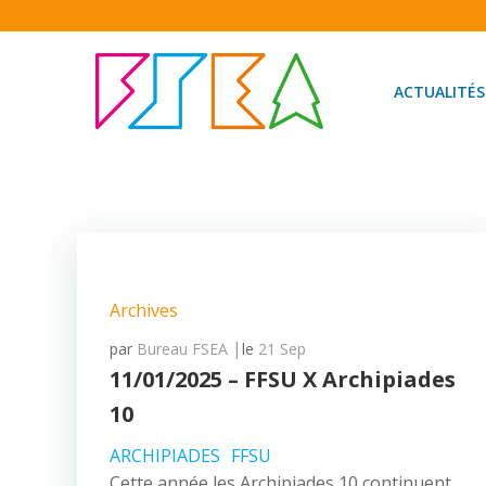
Aller
au
contenu
ACTUALITÉS
Archives
|
par
Bureau FSEA
le
21 Sep
11/01/2025 – FFSU X Archipiades
10
ARCHIPIADES
FFSU
Cette année les Archipiades 10 continuent